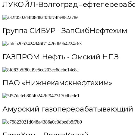
ЛУКОЙЛ-Волгограднефтеперерабо
Группа СИБУР - ЗапСибНефтехим
ГАЗПРОМ Нефть - Омский НПЗ
ПАО «Нижнекамскнефтехим»
Амурский газоперерабатывающий 