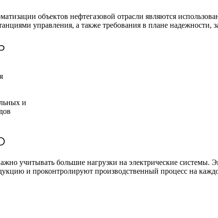
матизации объектов нефтегазовой отрасли являются использов
нциями управления, а также требования в плане надежности, з
Ь
я
ельных и
дов
О
ажно учитывать большие нагрузки на электрические системы. Э
дукцию и проконтролируют производственный процесс на каждо