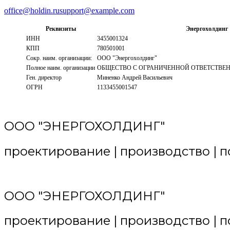
office@holdin.ru
support@example.com
Реквизиты
Энергохолдинг
ИНН
3455001324
КПП
780501001
Сокр. наим. организации:
ООО "Энергохолдинг"
Полное наим. организации
ОБЩЕСТВО С ОГРАНИЧЕННОЙ ОТВЕТСТВЕ
Ген. директор
Миненко Андрей Васильевич
ОГРН
1133455001547
ООО "ЭНЕРГОХОЛДИНГ"
проектирование | производство | п
ООО "ЭНЕРГОХОЛДИНГ"
проектирование | производство | п